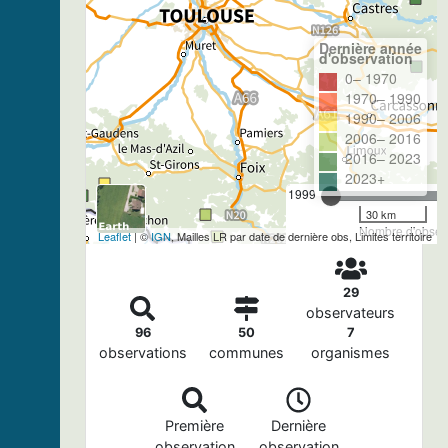
Dernière année
d'observation
0– 1970
1970– 1990
1990– 2006
2006– 2016
2016– 2023
2023+
1999
30 km
Nombre d'observ
Leaflet
| ©
IGN
, Mailles LR par date de dernière obs, Limites territoire
29
observateurs
96
50
7
observations
communes
organismes
Première
Dernière
observation
observation