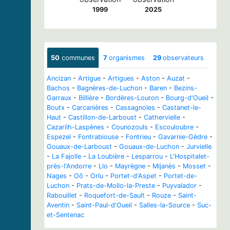
1999
2025
50
communes
7
organismes
29
observateurs
Ancizan
-
Artigue
-
Artigues
-
Aston
-
Auzat
-
Bachos
-
Bagnères-de-Luchon
-
Baren
-
Bezins-
Garraux
-
Billière
-
Bordères-Louron
-
Bourg-d'Oueil
-
Boutx
-
Carcanières
-
Cassagnoles
-
Castanet-le-
Haut
-
Castillon-de-Larboust
-
Cathervielle
-
Cazarilh-Laspènes
-
Counozouls
-
Escouloubre
-
Espezel
-
Fontrabiouse
-
Fontrieu
-
Gavarnie-Gèdre
-
Gouaux-de-Larboust
-
Gouaux-de-Luchon
-
Jurvielle
-
La Fajolle
-
La Loubière
-
Lesparrou
-
L'Hospitalet-
près-l'Andorre
-
Llo
-
Mayrègne
-
Mijanès
-
Mosset
-
Nages
-
Oô
-
Orlu
-
Portet-d'Aspet
-
Portet-de-
Luchon
-
Prats-de-Mollo-la-Preste
-
Puyvalador
-
Rabouillet
-
Roquefort-de-Sault
-
Rouze
-
Saint-
Aventin
-
Saint-Paul-d'Oueil
-
Salles-la-Source
-
Suc-
et-Sentenac