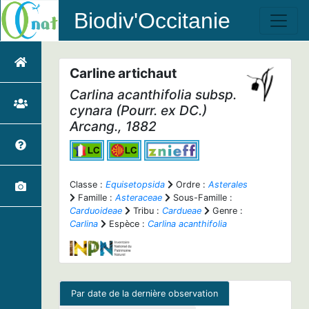
Biodiv'Occitanie
Carline artichaut
Carlina acanthifolia
subsp.
cynara
(Pourr. ex DC.)
Arcang., 1882
Classe :
Equisetopsida
Ordre :
Asterales
Famille :
Asteraceae
Sous-Famille :
Carduoideae
Tribu :
Cardueae
Genre :
Carlina
Espèce :
Carlina acanthifolia
Par date de la dernière observation