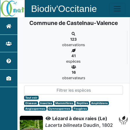
Biodiv'Occitanie
Commune de Castelnau-Valence
123
observations
41
espèces
16
observateurs
Tout voir
Oiseaux
Insectes
Mammifères
Reptiles
Amphibiens
Angiospermes
Gymnospermes
Fougères
Lézard à deux raies (Le)
Lacerta bilineata
Daudin, 1802