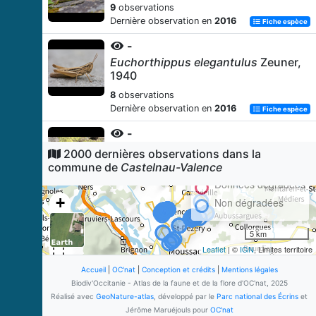
9
observations
Dernière observation en
2016
Fiche espèce
-
Euchorthippus elegantulus
Zeuner,
1940
8
observations
Dernière observation en
2016
Fiche espèce
-
Ephippiger diurnus diurnus
Dufour,
2000 dernières observations dans la
1841
commune de
Castelnau-Valence
8
observations
Données dégradées
Dernière observation en
2016
Fiche espèce
+
Non dégradées
Lézard des murailles (Le)
−
5 km
Podarcis muralis
(Laurenti, 1768)
Leaflet
| ©
IGN
, Limites territoire
7
observations
Dernière observation en
2015
Accueil
|
OC'nat
|
Conception et crédits
|
Mentions légales
Fiche espèce
Biodiv'Occitanie - Atlas de la faune et de la flore d'OC'nat, 2025
Couleuvre à échelons (La)
Réalisé avec
GeoNature-atlas
, développé par le
Parc national des Écrins
et
Zamenis scalaris
(Schinz, 1822)
Jérôme Maruéjouls pour
OC'nat