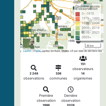
Dernière année
d'observation
0– 1970
1970– 1990
1990– 2006
2006– 2016
2016– 2023
2023+
1996
30 km
Nombre d'observa
Leaflet
| ©
IGN
, Limites territoire, Mailles LR par date de dernière obs
151
observateurs
2 248
336
14
observations
communes
organismes
Première
Dernière
observation
observation
1996
2026