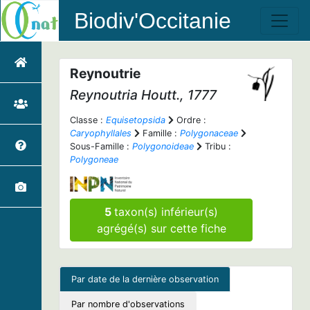
Biodiv'Occitanie
Reynoutrie
Reynoutria
Houtt., 1777
Classe :
Equisetopsida
Ordre :
Caryophyllales
Famille :
Polygonaceae
Sous-Famille :
Polygonoideae
Tribu :
Polygoneae
5
taxon(s) inférieur(s)
agrégé(s) sur cette fiche
Par date de la dernière observation
Par nombre d'observations