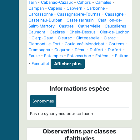
Tarn
-
Cabanac-Cazaux
-
Cahors
-
Camalès
-
Campan
-
Capens
-
Capvern
-
Carbonne
-
Carcassonne
-
Cassagnabère-Tournas
-
Cassagne
-
Castelnau-Durban
-
Castelsarrasin
-
Castillon-de-
Saint-Martory
-
Castres
-
Cathervielle
-
Caucalières
-
Caumont
-
Cazères
-
Chein-Dessus
-
Cier-de-Luchon
-
Cierp-Gaud
-
Cieurac
-
Cintegabelle
-
Clarac
-
Clermont-le-Fort
-
Couloumé-Mondebat
-
Coutens
-
Crampagna
-
Cuguron
-
Dému
-
Duffort
-
Durfort
-
Eauze
-
Estampes
-
Estancarbon
-
Esténos
-
Estirac
-
Fenouillet
Afficher plus
Informations espèce
Synonymes
Pas de synonymes pour ce taxon
Observations par classes
d'altitudes