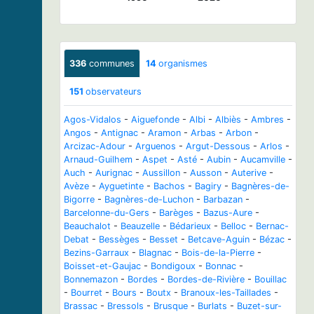
336
communes
14
organismes
151
observateurs
Agos-Vidalos
-
Aiguefonde
-
Albi
-
Albiès
-
Ambres
-
Angos
-
Antignac
-
Aramon
-
Arbas
-
Arbon
-
Arcizac-Adour
-
Arguenos
-
Argut-Dessous
-
Arlos
-
Arnaud-Guilhem
-
Aspet
-
Asté
-
Aubin
-
Aucamville
-
Auch
-
Aurignac
-
Aussillon
-
Ausson
-
Auterive
-
Avèze
-
Ayguetinte
-
Bachos
-
Bagiry
-
Bagnères-de-
Bigorre
-
Bagnères-de-Luchon
-
Barbazan
-
Barcelonne-du-Gers
-
Barèges
-
Bazus-Aure
-
Beauchalot
-
Beauzelle
-
Bédarieux
-
Belloc
-
Bernac-
Debat
-
Bessèges
-
Besset
-
Betcave-Aguin
-
Bézac
-
Bezins-Garraux
-
Blagnac
-
Bois-de-la-Pierre
-
Boisset-et-Gaujac
-
Bondigoux
-
Bonnac
-
Bonnemazon
-
Bordes
-
Bordes-de-Rivière
-
Bouillac
-
Bourret
-
Bours
-
Boutx
-
Branoux-les-Taillades
-
Brassac
-
Bressols
-
Brusque
-
Burlats
-
Buzet-sur-