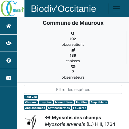
Biodiv'Occitanie
Commune de Mauroux
192
observations
139
espèces
7
observateurs
Tout voir
Oiseaux
Insectes
Mammifères
Reptiles
Amphibiens
Angiospermes
Gymnospermes
Fougères
Myosotis des champs
Myosotis arvensis
(L.) Hill, 1764