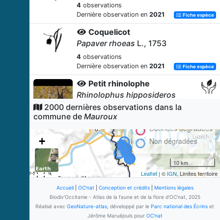
4
observations
Dernière observation en
2021
Fiche espèce
Coquelicot
Papaver rhoeas
L., 1753
4
observations
Dernière observation en
2021
Fiche espèce
Petit rhinolophe
Rhinolophus hipposideros
(Borkhausen, 1797)
2000 dernières observations dans la
commune de
Mauroux
3
observations
Dernière observation en
1999
Données dégradées
Fiche espèce
+
Non dégradées
Noctule de Leisler
−
Nyctalus leisleri
(Kuhl, 1817)
10 km
3
observations
Leaflet
| ©
IGN
, Limites territoire
Dernière observation en
1999
Fiche espèce
Accueil
|
OC'nat
|
Conception et crédits
|
Mentions légales
Pipistrelle commune
Biodiv'Occitanie - Atlas de la faune et de la flore d'OC'nat, 2025
Pipistrellus pipistrellus
Réalisé avec
GeoNature-atlas
, développé par le
Parc national des Écrins
et
(Schreber, 1774)
Jérôme Maruéjouls pour
OC'nat