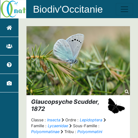
Biodiv'Occitanie
Glaucopsyche
Scudder,
1872
Classe :
Insecta
Ordre :
Lepidoptera
Famille :
Lycaenidae
Sous-Famille :
Polyommatinae
Tribu :
Polyommatini