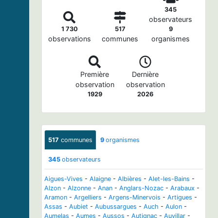
345
observateurs
1 730
517
9
observations
communes
organismes
Première
Dernière
observation
observation
1929
2026
517
communes
9
organismes
345
observateurs
Aigues-Vives
-
Alaigne
-
Albières
-
Alet-les-Bains
-
Alzon
-
Alzonne
-
Anan
-
Anglars-Nozac
-
Arabaux
-
Aramon
-
Argelliers
-
Argens-Minervois
-
Artigues
-
Assas
-
Aubiet
-
Aubussargues
-
Auch
-
Aulon
-
Aumelas
-
Aumes
-
Aussos
-
Autignac
-
Auvillar
-