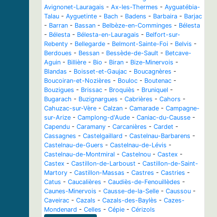
Avignonet-Lauragais
-
Ax-les-Thermes
-
Ayguatébia-
Talau
-
Ayguetinte
-
Bach
-
Badens
-
Barbaira
-
Barjac
-
Barran
-
Bassan
-
Belbèze-en-Comminges
-
Bélesta
-
Bélesta
-
Bélesta-en-Lauragais
-
Belfort-sur-
Rebenty
-
Bellegarde
-
Belmont-Sainte-Foi
-
Belvis
-
Berdoues
-
Bessan
-
Bessède-de-Sault
-
Betcave-
Aguin
-
Billière
-
Bio
-
Biran
-
Bize-Minervois
-
Blandas
-
Boisset-et-Gaujac
-
Boucagnères
-
Boucoiran-et-Nozières
-
Bouloc
-
Boutenac
-
Bouzigues
-
Brissac
-
Broquiès
-
Bruniquel
-
Bugarach
-
Buzignargues
-
Cabrières
-
Cahors
-
Cahuzac-sur-Vère
-
Calzan
-
Camarade
-
Campagne-
sur-Arize
-
Camplong-d'Aude
-
Caniac-du-Causse
-
Capendu
-
Caramany
-
Carcanières
-
Cardet
-
Cassagnes
-
Castelgaillard
-
Castelnau-Barbarens
-
Castelnau-de-Guers
-
Castelnau-de-Lévis
-
Castelnau-de-Montmiral
-
Castelnou
-
Castex
-
Castex
-
Castillon-de-Larboust
-
Castillon-de-Saint-
Martory
-
Castillon-Massas
-
Castres
-
Castries
-
Catus
-
Caucalières
-
Caudiès-de-Fenouillèdes
-
Caunes-Minervois
-
Causse-de-la-Selle
-
Caussou
-
Caveirac
-
Cazals
-
Cazals-des-Baylès
-
Cazes-
Mondenard
-
Celles
-
Cépie
-
Cérizols