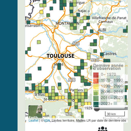
Dernière année
d'observation
0– 1970
1970– 1990
1990– 2006
2006– 2016
2016– 2023
2023+
1929
30 km
Nombre d'observa
Leaflet
| ©
IGN
, Limites territoire, Mailles LR par date de dernière obs