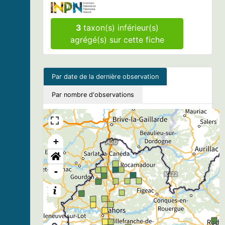
3
taxon(s) inférieur(s)
agrégé(s) sur cette fiche
Par date de la dernière observation
Par nombre d'observations
+
-