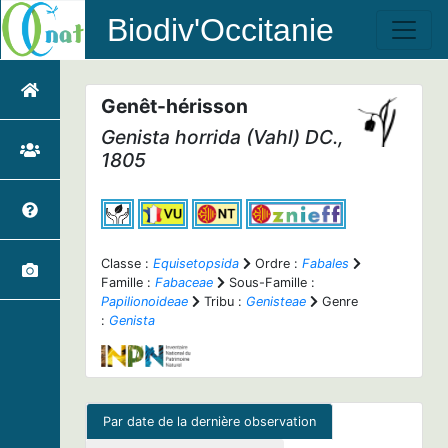
Biodiv'Occitanie
Genêt-hérisson
Genista horrida
(Vahl) DC.,
1805
Classe :
Equisetopsida
Ordre :
Fabales
Famille :
Fabaceae
Sous-Famille :
Papilionoideae
Tribu :
Genisteae
Genre
:
Genista
Par date de la dernière observation