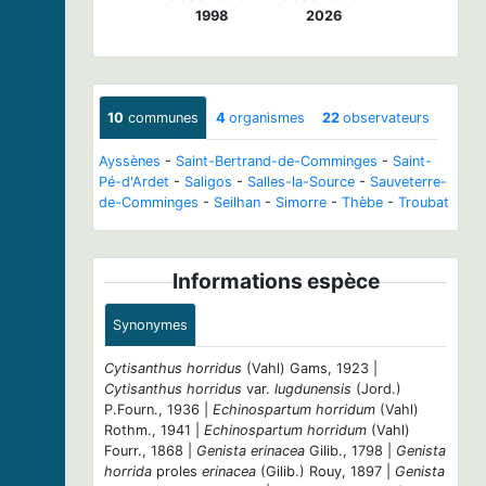
1998
2026
10
communes
4
organismes
22
observateurs
Ayssènes
-
Saint-Bertrand-de-Comminges
-
Saint-
Pé-d'Ardet
-
Saligos
-
Salles-la-Source
-
Sauveterre-
de-Comminges
-
Seilhan
-
Simorre
-
Thèbe
-
Troubat
Informations espèce
Synonymes
Cytisanthus horridus
(Vahl) Gams, 1923 |
Cytisanthus horridus
var.
lugdunensis
(Jord.)
P.Fourn., 1936 |
Echinospartum horridum
(Vahl)
Rothm., 1941 |
Echinospartum horridum
(Vahl)
Fourr., 1868 |
Genista erinacea
Gilib., 1798 |
Genista
horrida
proles
erinacea
(Gilib.) Rouy, 1897 |
Genista