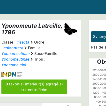
Yponomeuta
Latreille,
1796
Synon
Classe :
Insecta
Ordre :
Pas de 
Lepidoptera
Famille :
Yponomeutidae
Sous-Famille :
Yponomeutinae
Tribu :
Obs
Yponomeutini
8
taxon(s) inférieur(s) agrégé(s)
sur cette fiche