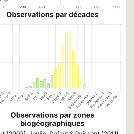
Observations par décades
Observations par zones
biogéographiques
t (2002), Jaulin, Defaut & Puissant (2011)