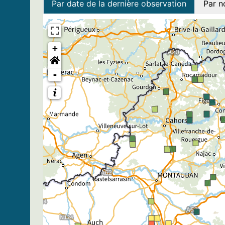
Par date de la dernière observation
Par n
+
-