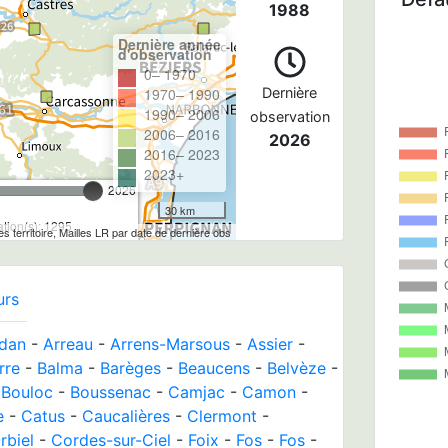
1988
Dernière année
d'observation
0– 1970
1970– 1990
Dernière
1990– 2006
observation
2006– 2016
2026
2016– 2023
2023+
2026
30 km
tion(s): 1295
tes territoire, Mailles LR par date de dernière obs
urs
edan
-
Arreau
-
Arrens-Marsous
-
Assier
-
rre
-
Balma
-
Barèges
-
Beaucens
-
Belvèze
-
-
Bouloc
-
Boussenac
-
Camjac
-
Camon
-
e
-
Catus
-
Caucalières
-
Clermont
-
rbiel
-
Cordes-sur-Ciel
-
Foix
-
Fos
-
Fos
-