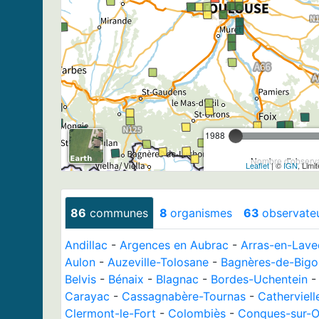
1988
Nombre d'observa
Leaflet
| ©
IGN
, Limi
86
communes
8
organismes
63
observate
Andillac
-
Argences en Aubrac
-
Arras-en-Lav
Aulon
-
Auzeville-Tolosane
-
Bagnères-de-Bigo
Belvis
-
Bénaix
-
Blagnac
-
Bordes-Uchentein
Carayac
-
Cassagnabère-Tournas
-
Catherviell
Clermont-le-Fort
-
Colombiès
-
Conques-sur-O