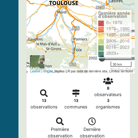
Dernière année
d'observation
0– 1970
1970– 1990
1990– 2006
2006– 2016
2016– 2023
2023+
2002
30 km
Nombre d'observ
Leaflet
| ©
IGN
, Mailles LR par date de dernière obs, Limites territoire
8
observateurs
13
13
3
observations
communes
organismes
Première
Dernière
observation
observation