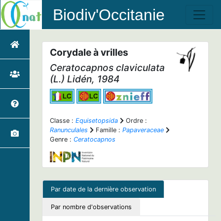
Biodiv'Occitanie
Corydale à vrilles
Ceratocapnos claviculata
(L.) Lidén, 1984
Classe :
Equisetopsida
Ordre :
Ranunculales
Famille :
Papaveraceae
Genre :
Ceratocapnos
Par date de la dernière observation
Par nombre d'observations