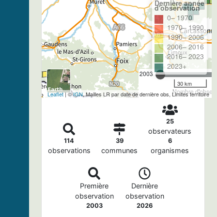
Dernière année
d'observation
0– 1970
1970– 1990
1990– 2006
2006– 2016
2016– 2023
2023+
2003
30 km
Nombre d'observa
Leaflet
| ©
IGN
, Mailles LR par date de dernière obs, Limites territoire
25
observateurs
114
39
6
observations
communes
organismes
Première
Dernière
observation
observation
2003
2026