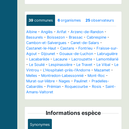
39
communes
6
organismes
25
observateurs
Albine
-
Anglès
-
Arifat
-
Arzenc-de-Randon
-
Bassurels
-
Boissezon
-
Brassac
-
Cabrespine
-
Cambon-et-Salvergues
-
Canet-de-Salars
-
Castanet-le-Haut
-
Castans
-
Fontrieu
-
Fraisse-sur-
Agout
-
Gijounet
-
Gouaux-de-Luchon
-
Labruguière
-
Lacabarède
-
Lacaune
-
Lacrouzette
-
Lamontélarié
-
Le Soulié
-
Lespinassière
-
Le Travet
-
Le Vibal
-
Le
Vintrou
-
L'Hospitalet-près-l'Andorre
-
Mazamet
-
Melles
-
Montredon-Labessonnié
-
Mont-Roc
-
Murat-sur-Vèbre
-
Nages
-
Paulinet
-
Pradelles-
Cabardès
-
Prémian
-
Roquecourbe
-
Rosis
-
Saint-
Amans-Valtoret
Informations espèce
Synonymes