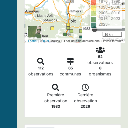
1970– 1990
1990– 2006
2006– 2016
2016– 2023
2023+
1983
30 km
Nombre d'observa
Leaflet
| ©
IGN
, Mailles LR par date de dernière obs, Limites territoire
52
observateurs
112
65
8
observations
communes
organismes
Première
Dernière
observation
observation
1983
2026