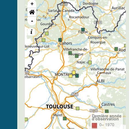
+
-
Dernière année
d'observation
0– 1970