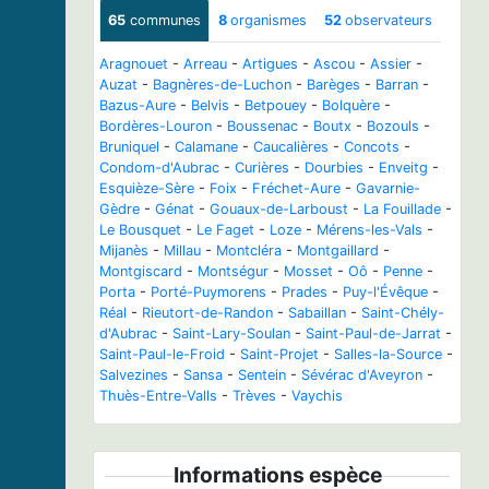
65
communes
8
organismes
52
observateurs
Aragnouet
-
Arreau
-
Artigues
-
Ascou
-
Assier
-
Auzat
-
Bagnères-de-Luchon
-
Barèges
-
Barran
-
Bazus-Aure
-
Belvis
-
Betpouey
-
Bolquère
-
Bordères-Louron
-
Boussenac
-
Boutx
-
Bozouls
-
Bruniquel
-
Calamane
-
Caucalières
-
Concots
-
Condom-d'Aubrac
-
Curières
-
Dourbies
-
Enveitg
-
Esquièze-Sère
-
Foix
-
Fréchet-Aure
-
Gavarnie-
Gèdre
-
Génat
-
Gouaux-de-Larboust
-
La Fouillade
-
Le Bousquet
-
Le Faget
-
Loze
-
Mérens-les-Vals
-
Mijanès
-
Millau
-
Montcléra
-
Montgaillard
-
Montgiscard
-
Montségur
-
Mosset
-
Oô
-
Penne
-
Porta
-
Porté-Puymorens
-
Prades
-
Puy-l'Évêque
-
Réal
-
Rieutort-de-Randon
-
Sabaillan
-
Saint-Chély-
d'Aubrac
-
Saint-Lary-Soulan
-
Saint-Paul-de-Jarrat
-
Saint-Paul-le-Froid
-
Saint-Projet
-
Salles-la-Source
-
Salvezines
-
Sansa
-
Sentein
-
Sévérac d'Aveyron
-
Thuès-Entre-Valls
-
Trèves
-
Vaychis
Informations espèce