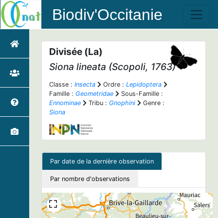
Biodiv'Occitanie
Divisée (La)
Siona lineata
(Scopoli, 1763)
Classe :
Insecta
Ordre :
Lepidoptera
Famille :
Geometridae
Sous-Famille :
Ennominae
Tribu :
Gnophini
Genre :
Siona
Par date de la dernière observation
Par nombre d'observations