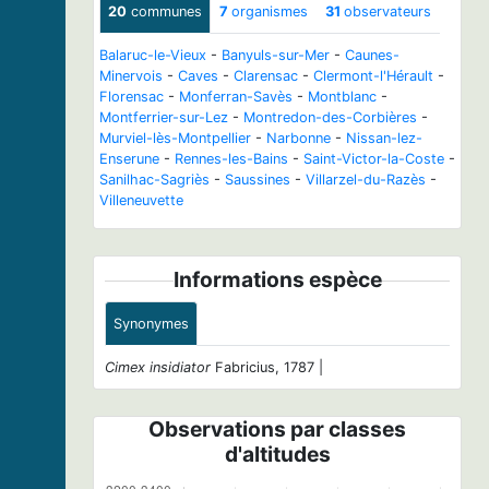
20
communes
7
organismes
31
observateurs
Balaruc-le-Vieux
-
Banyuls-sur-Mer
-
Caunes-
Minervois
-
Caves
-
Clarensac
-
Clermont-l'Hérault
-
Florensac
-
Monferran-Savès
-
Montblanc
-
Montferrier-sur-Lez
-
Montredon-des-Corbières
-
Murviel-lès-Montpellier
-
Narbonne
-
Nissan-lez-
Enserune
-
Rennes-les-Bains
-
Saint-Victor-la-Coste
-
Sanilhac-Sagriès
-
Saussines
-
Villarzel-du-Razès
-
Villeneuvette
Informations espèce
Synonymes
Cimex insidiator
Fabricius, 1787 |
Observations par classes
d'altitudes