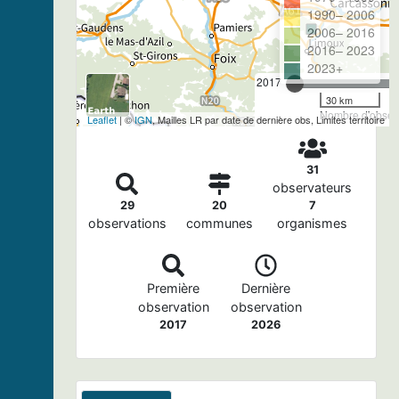
1990– 2006
2006– 2016
2016– 2023
2023+
2017
30 km
Nombre d'observ
Leaflet
| ©
IGN
, Mailles LR par date de dernière obs, Limites territoire
31
observateurs
29
20
7
observations
communes
organismes
Première
Dernière
observation
observation
2017
2026