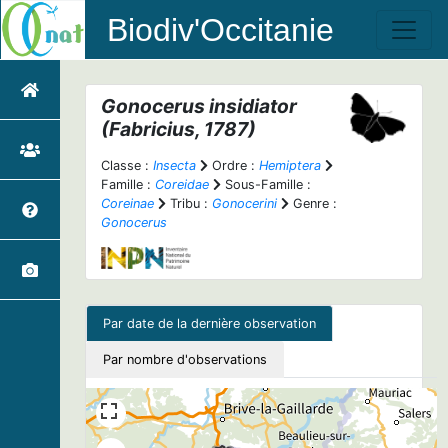
Biodiv'Occitanie
Gonocerus insidiator
(Fabricius, 1787)
Classe :
Insecta
Ordre :
Hemiptera
Famille :
Coreidae
Sous-Famille :
Coreinae
Tribu :
Gonocerini
Genre :
Gonocerus
Par date de la dernière observation
Par nombre d'observations