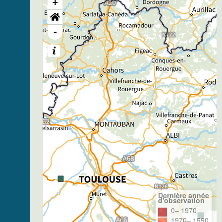
+
-
Dernière année
d'observation
0– 1970
1970– 1990