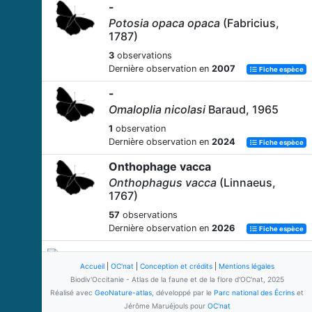
-
Potosia opaca opaca
(Fabricius,
1787)
3
observations
Dernière observation en
2007
Fiche espèce
-
Omaloplia nicolasi
Baraud, 1965
1
observation
Dernière observation en
2024
Fiche espèce
Onthophage vacca
Onthophagus vacca
(Linnaeus,
1767)
57
observations
Dernière observation en
2026
Fiche espèce
-
Accueil
|
Scarabaeus laticollis
OC'nat
|
Conception et crédits
|
Linnaeus, 1767
Mentions légales
Biodiv'Occitanie - Atlas de la faune et de la flore d'OC'nat, 2025
19
observations
Réalisé avec
GeoNature-atlas
, développé par le
Parc national des Écrins
et
Dernière observation en
2025
Fiche espèce
Jérôme Maruéjouls pour
OC'nat