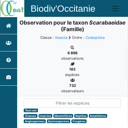
Biodiv'Occitanie
Observation pour le taxon
Scarabaeidae
(Famille)
Classe :
Insecta
Ordre :
Coleoptera
6 898
observations
183
espèces
732
observateurs
Tout voir
Oiseaux
Insectes
Mammifères
Reptiles
Amphibiens
Angiospermes
Gymnospermes
Fougères