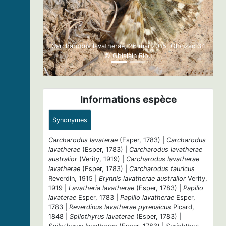
Previous
Next
Carcharodus lavatherae, 26 mai 2015, Olonzac 34
© Ghislain Riou
Informations espèce
Synonymes
Carcharodus lavaterae
(Esper, 1783) |
Carcharodus
lavatherae
(Esper, 1783) |
Carcharodus lavatherae
australior
(Verity, 1919) |
Carcharodus lavatherae
lavatherae
(Esper, 1783) |
Carcharodus tauricus
Reverdin, 1915 |
Erynnis lavatherae australior
Verity,
1919 |
Lavatheria lavatherae
(Esper, 1783) |
Papilio
lavaterae
Esper, 1783 |
Papilio lavatherae
Esper,
1783 |
Reverdinus lavatherae pyrenaicus
Picard,
1848 |
Spilothyrus lavaterae
(Esper, 1783) |