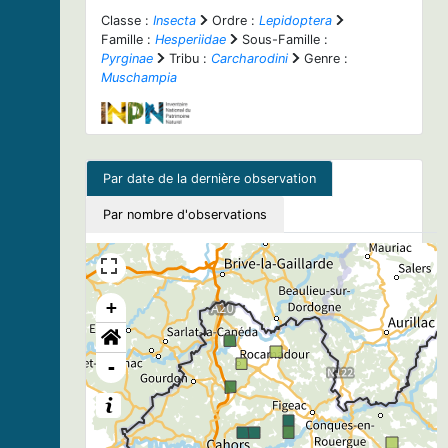
Classe :
Insecta
Ordre :
Lepidoptera
Famille :
Hesperiidae
Sous-Famille :
Pyrginae
Tribu :
Carcharodini
Genre :
Muschampia
Par date de la dernière observation
Par nombre d'observations
+
-