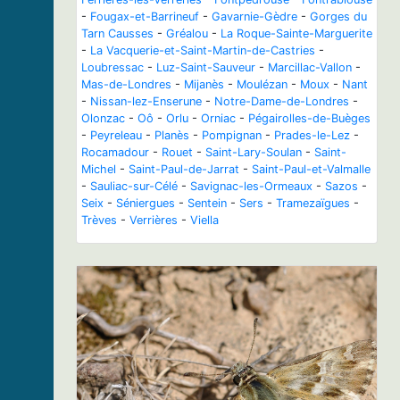
-
Fougax-et-Barrineuf
-
Gavarnie-Gèdre
-
Gorges du
Tarn Causses
-
Gréalou
-
La Roque-Sainte-Marguerite
-
La Vacquerie-et-Saint-Martin-de-Castries
-
Loubressac
-
Luz-Saint-Sauveur
-
Marcillac-Vallon
-
Mas-de-Londres
-
Mijanès
-
Moulézan
-
Moux
-
Nant
-
Nissan-lez-Enserune
-
Notre-Dame-de-Londres
-
Olonzac
-
Oô
-
Orlu
-
Orniac
-
Pégairolles-de-Buèges
-
Peyreleau
-
Planès
-
Pompignan
-
Prades-le-Lez
-
Rocamadour
-
Rouet
-
Saint-Lary-Soulan
-
Saint-
Michel
-
Saint-Paul-de-Jarrat
-
Saint-Paul-et-Valmalle
-
Sauliac-sur-Célé
-
Savignac-les-Ormeaux
-
Sazos
-
Seix
-
Séniergues
-
Sentein
-
Sers
-
Tramezaïgues
-
Trèves
-
Verrières
-
Viella