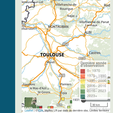
Dernière année
d'observation
0– 1970
1970– 1990
1990– 2006
2006– 2016
2016– 2023
2023+
1931
30 km
Nombre d'observa
Leaflet
| ©
IGN
, Mailles LR par date de dernière obs, Limites territoire