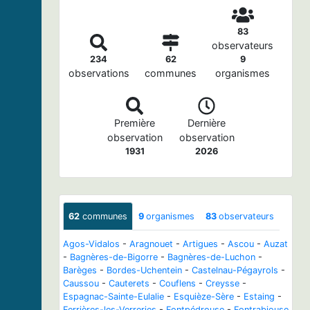
83
observateurs
234
62
9
observations
communes
organismes
Première
Dernière
observation
observation
1931
2026
62
communes
9
organismes
83
observateurs
Agos-Vidalos
-
Aragnouet
-
Artigues
-
Ascou
-
Auzat
-
Bagnères-de-Bigorre
-
Bagnères-de-Luchon
-
Barèges
-
Bordes-Uchentein
-
Castelnau-Pégayrols
-
Caussou
-
Cauterets
-
Couflens
-
Creysse
-
Espagnac-Sainte-Eulalie
-
Esquièze-Sère
-
Estaing
-
Ferrières-les-Verreries
-
Fontpédrouse
-
Fontrabiouse