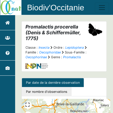
Biodiv'Occitanie
Promalactis procerella
(Denis & Schiffermüller,
1775)
Classe :
Insecta
Ordre :
Lepidoptera
Famille :
Oecophoridae
Sous-Famille :
Oecophorinae
Genre :
Promalactis
Par date de la dernière observation
Par nombre d'observations