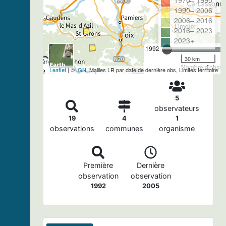
1990– 2006
2006– 2016
2016– 2023
2023+
1992
30 km
Nombre d'observ
Leaflet
| ©
IGN
, Mailles LR par date de dernière obs, Limites territoire
5
observateurs
19
4
1
observations
communes
organisme
Première
Dernière
observation
observation
1992
2005