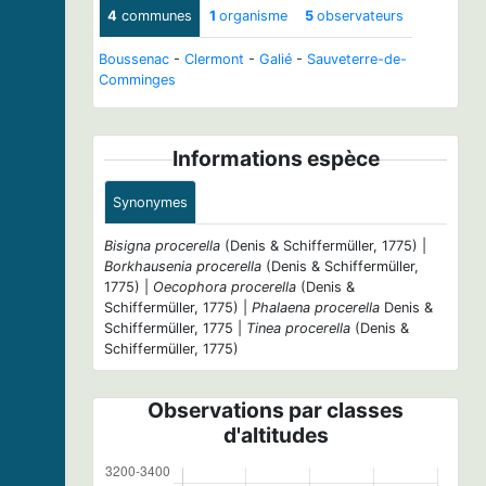
4
communes
1
organisme
5
observateurs
Boussenac
-
Clermont
-
Galié
-
Sauveterre-de-
Comminges
Informations espèce
Synonymes
Bisigna procerella
(Denis & Schiffermüller, 1775) |
Borkhausenia procerella
(Denis & Schiffermüller,
1775) |
Oecophora procerella
(Denis &
Schiffermüller, 1775) |
Phalaena procerella
Denis &
Schiffermüller, 1775 |
Tinea procerella
(Denis &
Schiffermüller, 1775)
Observations par classes
d'altitudes