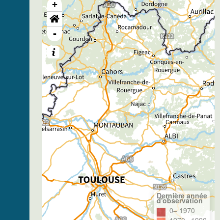
+
-
Dernière année
d'observation
0– 1970
1970– 1990