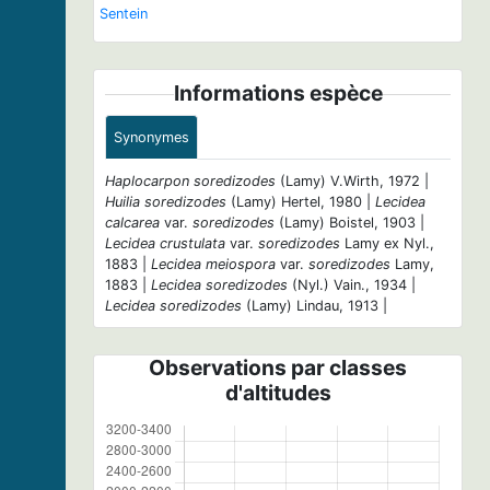
Sentein
Informations espèce
Synonymes
Haplocarpon soredizodes
(Lamy) V.Wirth, 1972 |
Huilia soredizodes
(Lamy) Hertel, 1980 |
Lecidea
calcarea
var.
soredizodes
(Lamy) Boistel, 1903 |
Lecidea crustulata
var.
soredizodes
Lamy ex Nyl.,
1883 |
Lecidea meiospora
var.
soredizodes
Lamy,
1883 |
Lecidea soredizodes
(Nyl.) Vain., 1934 |
Lecidea soredizodes
(Lamy) Lindau, 1913 |
Observations par classes
d'altitudes