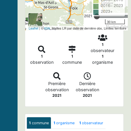
2016– 2023
2023+
2021
30 km
Nombre d'observ
Leaflet
| ©
IGN
, Mailles LR par date de dernière obs, Limites territoire
1
observateur
1
1
1
observation
commune
organisme
Première
Dernière
observation
observation
2021
2021
1
commune
1
organisme
1
observateur