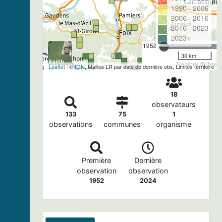
1990– 2006
2006– 2016
2016– 2023
2023+
1952
30 km
Nombre d'observa
Leaflet
| ©
IGN
, Mailles LR par date de dernière obs, Limites territoire
18
observateurs
133
75
1
observations
communes
organisme
Première
Dernière
observation
observation
1952
2024