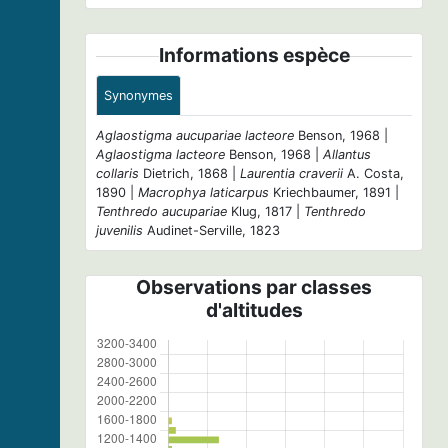
Informations espèce
Synonymes
Aglaostigma aucupariae lacteore
Benson, 1968 |
Aglaostigma lacteore
Benson, 1968 |
Allantus
collaris
Dietrich, 1868 |
Laurentia craverii
A. Costa,
1890 |
Macrophya laticarpus
Kriechbaumer, 1891 |
Tenthredo aucupariae
Klug, 1817 |
Tenthredo
juvenilis
Audinet-Serville, 1823
Observations par classes
d'altitudes