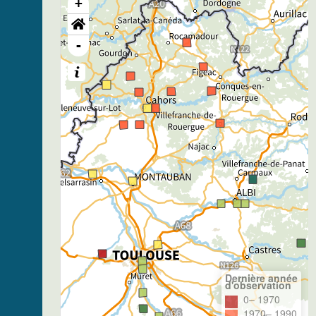
+
-
Dernière année
d'observation
0– 1970
1970– 1990