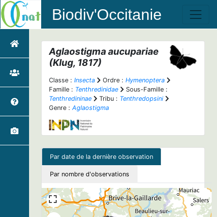
Biodiv'Occitanie
Aglaostigma aucupariae
(Klug, 1817)
Classe :
Insecta
Ordre :
Hymenoptera
Famille :
Tenthredinidae
Sous-Famille :
Tenthredininae
Tribu :
Tenthredopsini
Genre :
Aglaostigma
Par date de la dernière observation
Par nombre d'observations