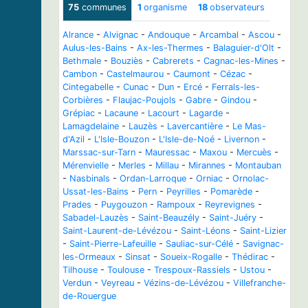
75
communes
1
organisme
18
observateurs
Alrance
-
Alvignac
-
Andouque
-
Arcambal
-
Ascou
-
Aulus-les-Bains
-
Ax-les-Thermes
-
Balaguier-d'Olt
-
Bethmale
-
Bouziès
-
Cabrerets
-
Cagnac-les-Mines
-
Cambon
-
Castelmaurou
-
Caumont
-
Cézac
-
Cintegabelle
-
Cunac
-
Dun
-
Ercé
-
Ferrals-les-
Corbières
-
Flaujac-Poujols
-
Gabre
-
Gindou
-
Grépiac
-
Lacaune
-
Lacourt
-
Lagarde
-
Lamagdelaine
-
Lauzès
-
Lavercantière
-
Le Mas-
d'Azil
-
L'Isle-Bouzon
-
L'Isle-de-Noé
-
Livernon
-
Marssac-sur-Tarn
-
Mauressac
-
Maxou
-
Mercuès
-
Mérenvielle
-
Merles
-
Millau
-
Mirannes
-
Montauban
-
Nasbinals
-
Ordan-Larroque
-
Orniac
-
Ornolac-
Ussat-les-Bains
-
Pern
-
Peyrilles
-
Pomarède
-
Prades
-
Puygouzon
-
Rampoux
-
Reyrevignes
-
Sabadel-Lauzès
-
Saint-Beauzély
-
Saint-Juéry
-
Saint-Laurent-de-Lévézou
-
Saint-Léons
-
Saint-Lizier
-
Saint-Pierre-Lafeuille
-
Sauliac-sur-Célé
-
Savignac-
les-Ormeaux
-
Sinsat
-
Soueix-Rogalle
-
Thédirac
-
Tilhouse
-
Toulouse
-
Trespoux-Rassiels
-
Ustou
-
Verdun
-
Veyreau
-
Vézins-de-Lévézou
-
Villefranche-
de-Rouergue