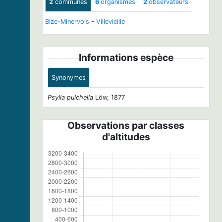
2
communes
6
organismes
2
observateurs
Bize-Minervois
-
Villevieille
Informations espèce
Synonymes
Psylla pulchella
Löw, 1877
Observations par classes
d'altitudes