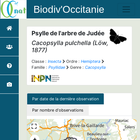
Biodiv'Occitanie
Psylle de l'arbre de Judée
Cacopsylla pulchella
(Löw,
1877)
Classe :
Insecta
Ordre :
Hemiptera
Famille :
Psyllidae
Genre :
Cacopsylla
Par date de la dernière observation
Par nombre d'observations
+