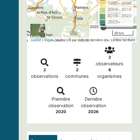
1990– 2006
2006– 2016
2016– 2023
2023+
2020
30 km
Nombre d'observ
Leaflet
| ©
IGN
, Mailles LR par date de dernière obs, Limites territoire
2
observateurs
2
2
6
observations
communes
organismes
Première
Dernière
observation
observation
2020
2026