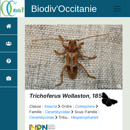
Biodiv'Occitanie
Trichoferus
Wollaston, 1854
Classe :
Insecta
Ordre :
Coleoptera
Famille :
Cerambycidae
Sous-Famille :
Cerambycinae
Tribu :
Hesperophanini