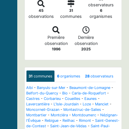
observateurs
45
31
6
observations
communes
organismes
Première
Dernière
observation
observation
1996
2025
31
communes
6
organismes
28
observateurs
Albi
-
Banyuls-sur-Mer
-
Beaumont-de-Lomagne
-
Belfort-du-Quercy
-
Bio
-
Carla-de-Roquefort
-
Castres
-
Corbarieu
-
Coueilles
-
Eaunes
-
Lavercantière
-
L'Isle-Jourdain
-
Loze
-
Manciet
-
Moncorneil-Grazan
-
Montastruc-de-Salies
-
Montbartier
-
Montcléra
-
Montdoumerc
-
Nézignan-
l'Évêque
-
Rebigue
-
Reilhac
-
Rimont
-
Saint-Genest-
de-Contest
-
Saint-Jean-de-Védas
-
Saint-Paul-