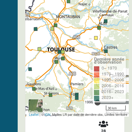
Dernière année
d'observation
0– 1970
1970– 1990
1990– 2006
2006– 2016
2016– 2023
2023+
1996
30 km
Nombre d'observ
Leaflet
| ©
IGN
, Mailles LR par date de dernière obs, Limites territoire
28