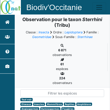
Biodiv'Occitanie
Observation pour le taxon
Sterrhini
(Tribu)
Classe :
Insecta
Ordre :
Lepidoptera
Famille :
Geometridae
Sous-Famille :
Sterrhinae
6 871
observations
61
espèces
224
observateurs
Tout voir
Oiseaux
Insectes
Mammifères
Reptiles
Amphibiens
Angiospermes
Gymnospermes
Fougères