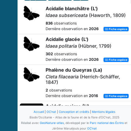
Acidalie blanchâtre (L')
Idaea subsericeata
(Haworth, 1809)
836
observations
Dernière observation en
2026
Fiche espèce
Acidalie glacée (L')
Idaea politaria
(Hübner, 1799)
302
observations
Dernière observation en
2026
Fiche espèce
Phalène du Queyras (La)
Cleta filacearia
(Herrich-Schäffer,
1847)
2
observations
Dernière observation en
2016
Fiche espèce
Acidalie maigre (L')
Accueil
|
Idaea macilentaria
OC'nat
|
Conception et crédits
(Herrich-Schäffer,
|
Mentions légales
Biodiv'Occitanie - Atlas de la faune et de la flore d'OC'nat, 2025
1846)
Réalisé avec
GeoNature-atlas
, développé par le
Parc national des Écrins
et
64
observations
Jérôme Maruéjouls pour
OC'nat