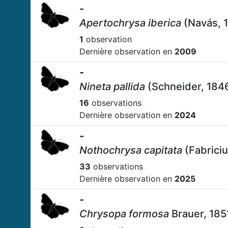
-
Apertochrysa iberica
(Navás, 
1
observation
Dernière observation en
2009
-
Nineta pallida
(Schneider, 184
16
observations
Dernière observation en
2024
-
Nothochrysa capitata
(Fabriciu
33
observations
Dernière observation en
2025
-
Chrysopa formosa
Brauer, 185