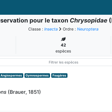
servation pour le taxon
Chrysopidae
(
Classe :
Insecta
Ordre :
Neuroptera
42
espèces
Angiospermes
Gymnospermes
Fougères
ons
(Brauer, 1851)