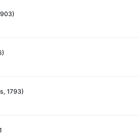
1903)
6)
s, 1793)
1