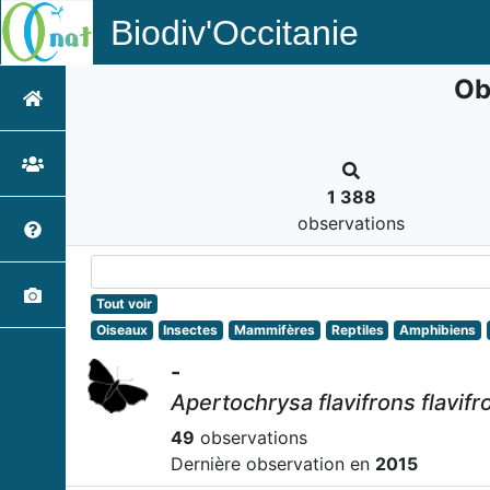
Biodiv'Occitanie
Ob
1 388
observations
Tout voir
Oiseaux
Insectes
Mammifères
Reptiles
Amphibiens
-
Apertochrysa flavifrons flavifr
49
observations
Dernière observation en
2015