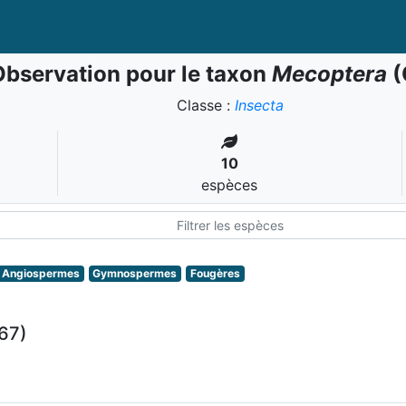
Observation pour le taxon
Mecoptera
(
Classe :
Insecta
10
espèces
Angiospermes
Gymnospermes
Fougères
67)