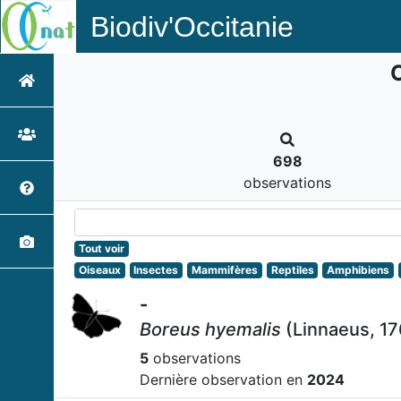
Biodiv'Occitanie
698
observations
Tout voir
Oiseaux
Insectes
Mammifères
Reptiles
Amphibiens
-
Boreus hyemalis
(Linnaeus, 17
5
observations
Dernière observation en
2024