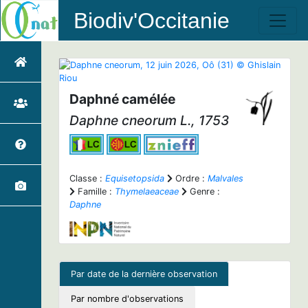
Biodiv'Occitanie
Daphné camélée
Daphne cneorum
L., 1753
Classe :
Equisetopsida
Ordre :
Malvales
Famille :
Thymelaeaceae
Genre :
Daphne
Par date de la dernière observation
Par nombre d'observations