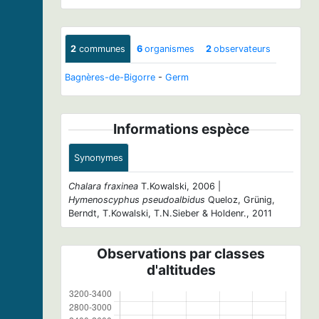
2
communes
6
organismes
2
observateurs
Bagnères-de-Bigorre
-
Germ
Informations espèce
Synonymes
Chalara fraxinea
T.Kowalski, 2006 |
Hymenoscyphus pseudoalbidus
Queloz, Grünig,
Berndt, T.Kowalski, T.N.Sieber & Holdenr., 2011
Observations par classes
d'altitudes