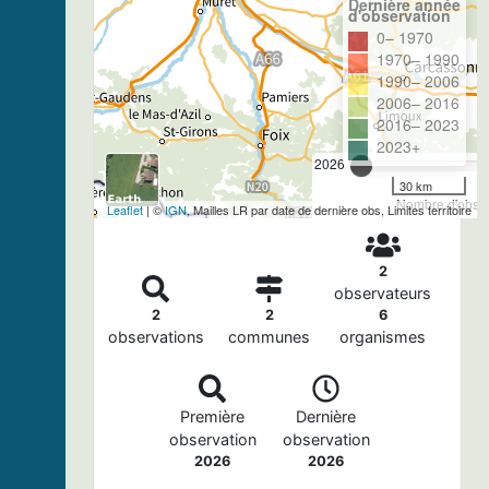
Dernière année
d'observation
0– 1970
1970– 1990
1990– 2006
2006– 2016
2016– 2023
2023+
2026
30 km
Nombre d'observ
Leaflet
| ©
IGN
, Mailles LR par date de dernière obs, Limites territoire
2
observateurs
2
2
6
observations
communes
organismes
Première
Dernière
observation
observation
2026
2026