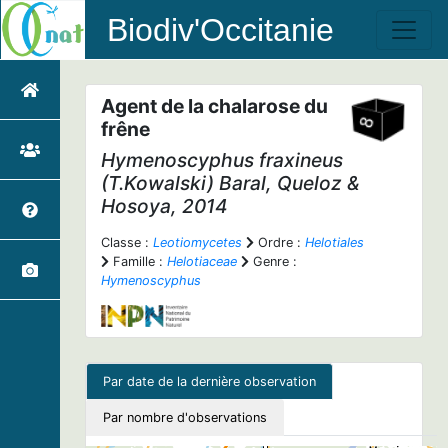
Biodiv'Occitanie
Agent de la chalarose du
frêne
Hymenoscyphus fraxineus
(T.Kowalski) Baral, Queloz &
Hosoya, 2014
Classe :
Leotiomycetes
Ordre :
Helotiales
Famille :
Helotiaceae
Genre :
Hymenoscyphus
Par date de la dernière observation
Par nombre d'observations