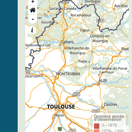
+
-
Dernière année
d'observation
0– 1970
1970– 1990