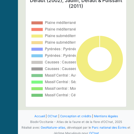
Defaut (2002), Jaulin, Defaut & Puissant
(2011)
Accueil
|
OC'nat
|
Conception et crédits
|
Mentions légales
Biodiv'Occitanie - Atlas de la faune et de la flore d'OC'nat, 2025
Réalisé avec
GeoNature-atlas
, développé par le
Parc national des Écrins
et
Jérôme Maruéjouls pour
OC'nat