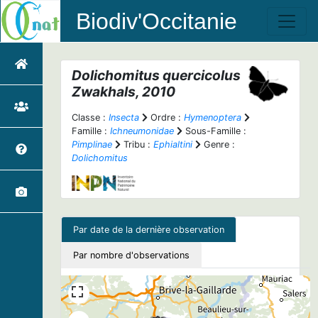
Biodiv'Occitanie
Dolichomitus quercicolus
Zwakhals, 2010
Classe :
Insecta
Ordre :
Hymenoptera
Famille :
Ichneumonidae
Sous-Famille :
Pimplinae
Tribu :
Ephialtini
Genre :
Dolichomitus
Par date de la dernière observation
Par nombre d'observations