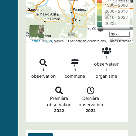
1990– 2006
2006– 2016
2016– 2023
2023+
2022
30 km
Nombre d'observ
Leaflet
| ©
IGN
, Mailles LR par date de dernière obs, Limites territoire
1
observateur
1
1
1
observation
commune
organisme
Première
Dernière
observation
observation
2022
2022