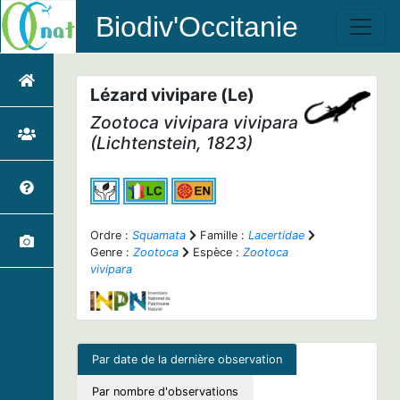
Biodiv'Occitanie
Lézard vivipare (Le)
Zootoca vivipara vivipara
(Lichtenstein, 1823)
Ordre :
Squamata
Famille :
Lacertidae
Genre :
Zootoca
Espèce :
Zootoca
vivipara
Par date de la dernière observation
Par nombre d'observations