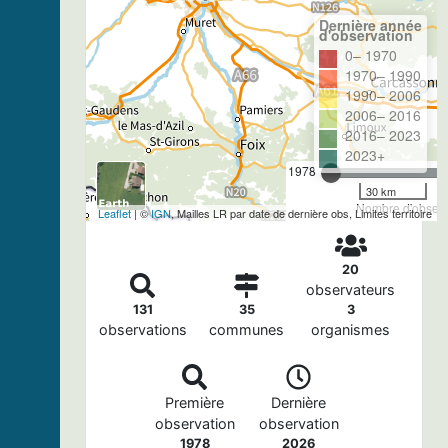
Dernière année
d'observation
0– 1970
1970– 1990
1990– 2006
2006– 2016
2016– 2023
2023+
1978
30 km
Nombre d'observa
Leaflet
| ©
IGN
, Mailles LR par date de dernière obs, Limites territoire
20
observateurs
131
35
3
observations
communes
organismes
Première
Dernière
observation
observation
1978
2026