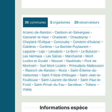
35
communes
3
organismes
20
observateurs
Arzenc-de-Randon
-
Cambon-et-Salvergues
-
Castanet-le-Haut
-
Chadenet
-
Chaudeyrac
-
Cheylard-l'Évêque
-
Concoules
-
Condom-d'Aubrac
-
Cubières
-
Curières
-
La Bastide-Puylaurent
-
Laguiole
-
Lajo
-
Lanuéjols
-
Le Born
-
Le Buisson
-
Les Hermaux
-
Les Salces
-
Marchastel
-
Mont
Lozère et Goulet
-
Mosset
-
Nasbinals
-
Pont de
Montvert - Sud Mont Lozère
-
Prinsuéjols-Malbouzon
-
Rieutort-de-Randon
-
Rosis
-
Saint-Étienne-du-
Valdonnez
-
Saint-Frézal-d'Albuges
-
Saint-Jean-la-
Fouillouse
-
Saint-Laurent-de-Muret
-
Saint-Paul-le-
Froid
-
Saint-Privat-du-Fau
-
Servières
-
Trélans
-
Vialas
Informations espèce