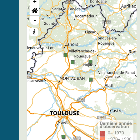
+
-
Dernière année
d'observation
0– 1970
1970– 1990