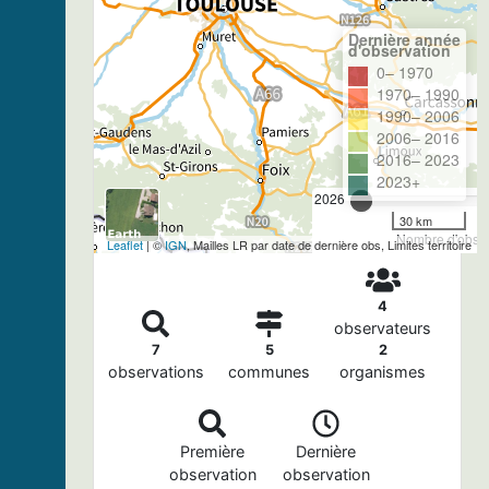
Dernière année
d'observation
0– 1970
1970– 1990
1990– 2006
2006– 2016
2016– 2023
2023+
2026
30 km
Nombre d'observ
Leaflet
| ©
IGN
, Mailles LR par date de dernière obs, Limites territoire
4
observateurs
7
5
2
observations
communes
organismes
Première
Dernière
observation
observation