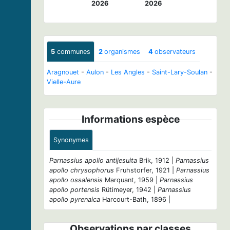
2026
2026
5
communes
2
organismes
4
observateurs
Aragnouet
-
Aulon
-
Les Angles
-
Saint-Lary-Soulan
-
Vielle-Aure
Informations espèce
Synonymes
Parnassius apollo antijesuita
Brik, 1912 |
Parnassius
apollo chrysophorus
Fruhstorfer, 1921 |
Parnassius
apollo ossalensis
Marquant, 1959 |
Parnassius
apollo portensis
Rütimeyer, 1942 |
Parnassius
apollo pyrenaica
Harcourt-Bath, 1896 |
Observations par classes