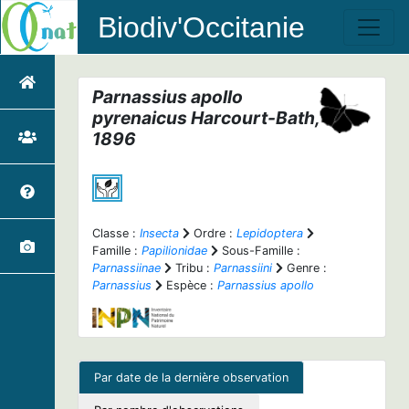
Biodiv'Occitanie
Parnassius apollo
pyrenaicus
Harcourt-Bath,
1896
Classe :
Insecta
Ordre :
Lepidoptera
Famille :
Papilionidae
Sous-Famille :
Parnassiinae
Tribu :
Parnassiini
Genre :
Parnassius
Espèce :
Parnassius apollo
Par date de la dernière observation