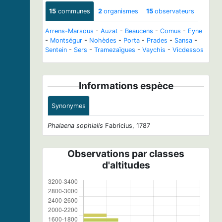
15
communes
2
organismes
15
observateurs
Arrens-Marsous
-
Auzat
-
Beaucens
-
Comus
-
Eyne
-
Montségur
-
Nohèdes
-
Porta
-
Prades
-
Sansa
-
Sentein
-
Sers
-
Tramezaïgues
-
Vaychis
-
Vicdessos
Informations espèce
Synonymes
Phalaena sophialis
Fabricius, 1787
Observations par classes
d'altitudes