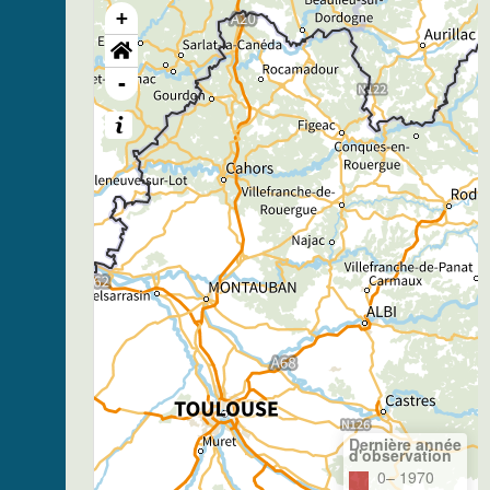
+
-
Dernière année
d'observation
0– 1970