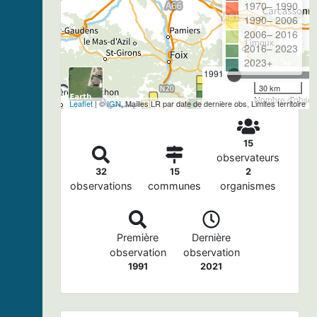
1970– 1990
1990– 2006
2006– 2016
2016– 2023
2023+
1991
30 km
Nombre d'observ
Leaflet
| ©
IGN
, Mailles LR par date de dernière obs, Limites territoire
15
observateurs
32
15
2
observations
communes
organismes
Première
Dernière
observation
observation
1991
2021