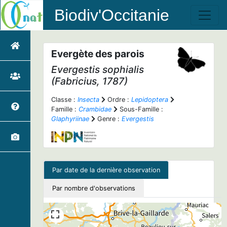
Biodiv'Occitanie
Evergète des parois
Evergestis sophialis
(Fabricius, 1787)
Classe :
Insecta
Ordre :
Lepidoptera
Famille :
Crambidae
Sous-Famille :
Glaphyriinae
Genre :
Evergestis
Par date de la dernière observation
Par nombre d'observations