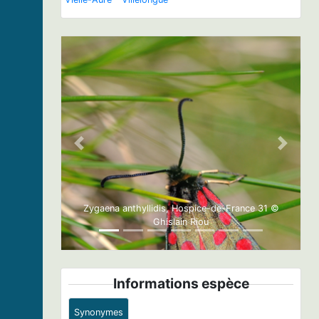
Previous
Next
Zygaena anthyllidis, Hospice-de-France 31 ©
Ghislain Riou
Informations espèce
Synonymes