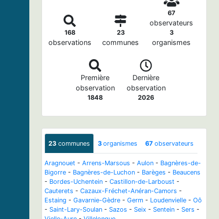
67
observateurs
168
23
3
observations
communes
organismes
Première
Dernière
observation
observation
1848
2026
23
communes
3
organismes
67
observateurs
Aragnouet
-
Arrens-Marsous
-
Aulon
-
Bagnères-de-
Bigorre
-
Bagnères-de-Luchon
-
Barèges
-
Beaucens
-
Bordes-Uchentein
-
Castillon-de-Larboust
-
Cauterets
-
Cazaux-Fréchet-Anéran-Camors
-
Estaing
-
Gavarnie-Gèdre
-
Germ
-
Loudenvielle
-
Oô
-
Saint-Lary-Soulan
-
Sazos
-
Seix
-
Sentein
-
Sers
-
Vielle-Aure
-
Villelongue