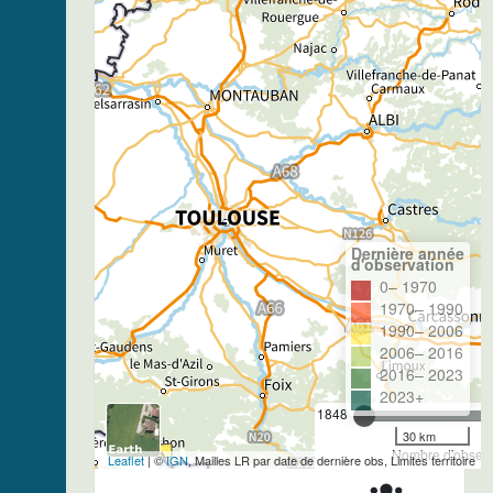
Dernière année
d'observation
0– 1970
1970– 1990
1990– 2006
2006– 2016
2016– 2023
2023+
1848
30 km
Nombre d'observa
Leaflet
| ©
IGN
, Mailles LR par date de dernière obs, Limites territoire