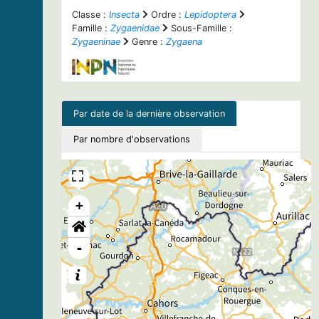
Classe :
Insecta
Ordre :
Lepidoptera
Famille :
Zygaenidae
Sous-Famille :
Zygaeninae
Genre :
Zygaena
Par date de la dernière observation
Par nombre d'observations
+
-