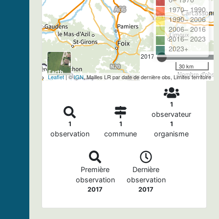
1970– 1990
1990– 2006
2006– 2016
2016– 2023
2023+
2017
30 km
Nombre d'observ
Leaflet
| ©
IGN
, Mailles LR par date de dernière obs, Limites territoire
1
observateur
1
1
1
observation
commune
organisme
Première
Dernière
observation
observation
2017
2017