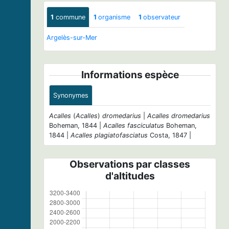
1
commune
1
organisme
1
observateur
Argelès-sur-Mer
Informations espèce
Synonymes
Acalles
(
Acalles
)
dromedarius
|
Acalles dromedarius
Boheman, 1844 |
Acalles fasciculatus
Boheman,
1844 |
Acalles plagiatofasciatus
Costa, 1847 |
Observations par classes
d'altitudes