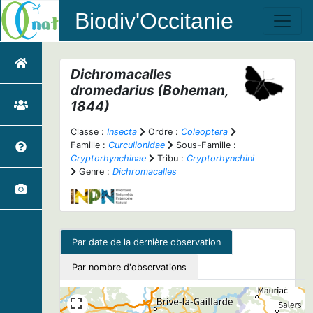
Biodiv'Occitanie
Dichromacalles
dromedarius
(Boheman,
1844)
Classe :
Insecta
Ordre :
Coleoptera
Famille :
Curculionidae
Sous-Famille :
Cryptorhynchinae
Tribu :
Cryptorhynchini
Genre :
Dichromacalles
Par date de la dernière observation
Par nombre d'observations