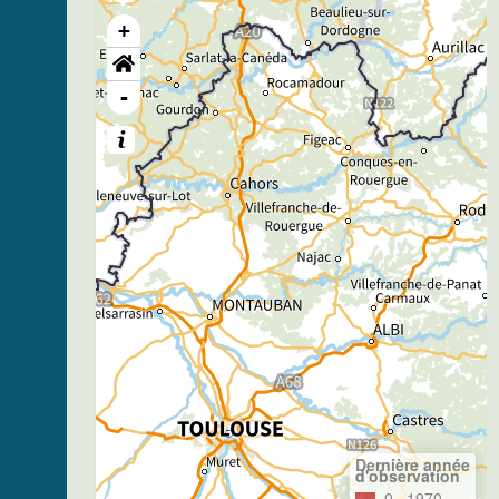
+
-
Dernière année
d'observation
0– 1970