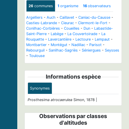
26
communes
1
organisme
16
observateurs
Argelliers
-
Auch
-
Caillavet
-
Caniac-du-Causse
-
Casties-Labrande
-
Cieurac
-
Clermont-le-Fort
-
Conilhac-Corbières
-
Coueilles
-
Dun
-
Labastide-
Saint-Pierre
-
Labège
-
La Couvertoirade
-
La
Rouquette
-
Lavercantière
-
Lectoure
-
Lempaut
-
Montbartier
-
Montégut
-
Nadillac
-
Parisot
-
Rebourguil
-
Sanilhac-Sagriès
-
Séniergues
-
Seysses
-
Toulouse
Informations espèce
Synonymes
Prosthesima atrocaerulea
Simon, 1878 |
Observations par classes
d'altitudes