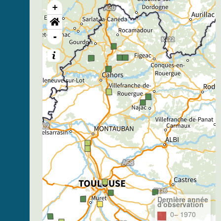
+
-
Dernière année
d'observation
0– 1970