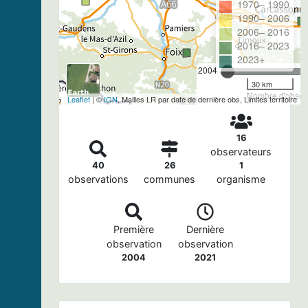
1970– 1990
1990– 2006
2006– 2016
2016– 2023
2023+
2004
30 km
Nombre d'observ
Leaflet
| ©
IGN
, Mailles LR par date de dernière obs, Limites territoire
16
observateurs
40
26
1
observations
communes
organisme
Première
Dernière
observation
observation
2004
2021