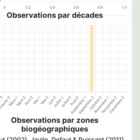
Observations par décades
Observations par zones
biogéographiques
t (2002), Jaulin, Defaut & Puissant (2011)