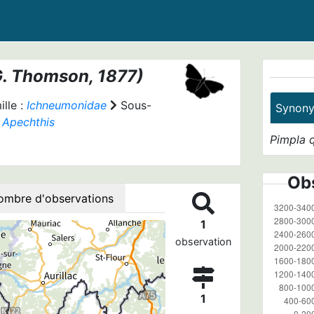
. Thomson, 1877)
lle :
Ichneumonidae
Sous-
Synon
:
Apechthis
Pimpla 
Obs
ombre d'observations
1
observation
1