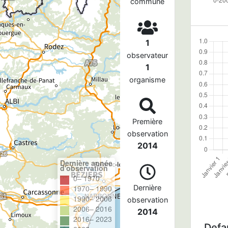
commune
1
observateur
1
organisme
Première
observation
2014
Dernière année
d'observation
0– 1970
1970– 1990
Dernière
1990– 2006
observation
2006– 2016
2014
2016– 2023
Defau