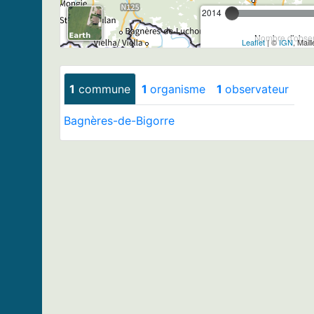
2014
Nombre d'observ
Leaflet
| ©
IGN
, Mail
1
commune
1
organisme
1
observateur
Bagnères-de-Bigorre