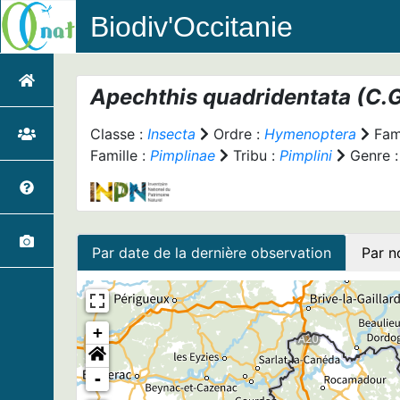
Biodiv'Occitanie
Apechthis quadridentata
(C.G
Classe :
Insecta
Ordre :
Hymenoptera
Fami
Famille :
Pimplinae
Tribu :
Pimplini
Genre 
Par date de la dernière observation
Par n
+
-