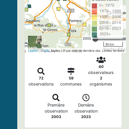
0– 1970
1970– 1990
1990– 2006
2006– 2016
2016– 2023
2023+
2003
30 km
Nombre d'observ
Leaflet
| ©
IGN
, Mailles LR par date de dernière obs, Limites territoire
40
observateurs
72
59
2
observations
communes
organismes
Première
Dernière
observation
observation
2003
2023