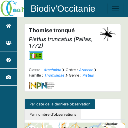
Biodiv'Occitanie
Thomise tronqué
Pistius truncatus
(Pallas,
1772)
Classe :
Arachnida
Ordre :
Araneae
Famille :
Thomisidae
Genre :
Pistius
Par date de la dernière observation
Par nombre d'observations