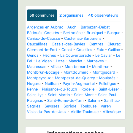
59
communes
2
organismes
40
observateurs
Argences en Aubrac
-
Auch
-
Barbazan-Debat
-
Bédouès-Cocurès
-
Bertholène
-
Bruniquel
-
Busque
-
Caniac-du-Causse
-
Castelnau-Barbarens
-
Caucalières
-
Cazals-des-Baylès
-
Centrès
-
Cieurac
-
Clermont-le-Fort
-
Conat
-
Coueilles
-
Foix
-
Gaillac
-
Génos
-
Hèches
-
La Couvertoirade
-
Le Caylar
-
Le
Fel
-
Le Vigan
-
Loze
-
Manciet
-
Marnaves
-
Mauressac
-
Millau
-
Montbernard
-
Montbrun
-
Montbrun-Bocage
-
Montdoumerc
-
Montgiscard
-
Montpeyroux
-
Montpezat-de-Quercy
-
Moularès
-
Nogaro
-
Noilhan
-
Payrin-Augmontel
-
Pellefigue
-
Penne
-
Plaisance-du-Touch
-
Rodelle
-
Saint-Lézer
-
Saint-Lys
-
Saint-Martin
-
Saint-Mont
-
Saint-Paul-
Flaugnac
-
Saint-Rome-de-Tarn
-
Salerm
-
Sanilhac-
Sagriès
-
Seysses
-
Sorède
-
Toulouse
-
Varen
-
Viala-du-Pas-de-Jaux
-
Vieille-Toulouse
-
Villesèque