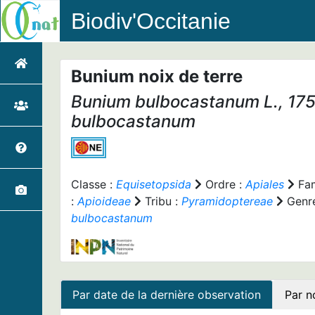
Biodiv'Occitanie
Bunium noix de terre
Bunium bulbocastanum
L., 17
bulbocastanum
Classe :
Equisetopsida
Ordre :
Apiales
Fam
:
Apioideae
Tribu :
Pyramidoptereae
Genr
bulbocastanum
Par date de la dernière observation
Par n