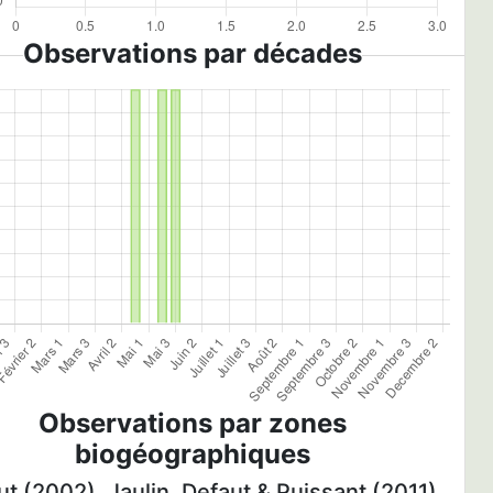
Observations par décades
Observations par zones
biogéographiques
t (2002), Jaulin, Defaut & Puissant (2011)