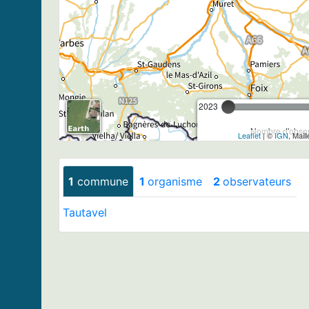
2023
Nombre d'observ
Leaflet
| ©
IGN
, Mail
1
commune
1
organisme
2
observateurs
Tautavel