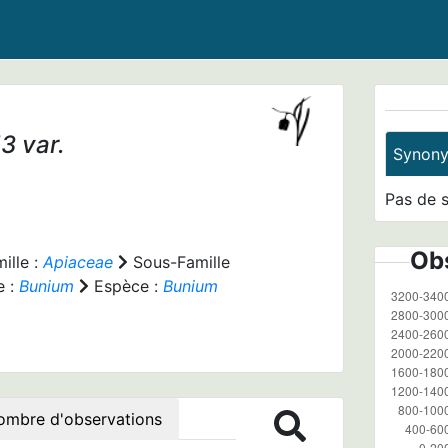
53 var.
Synon
Pas de 
Obs
ille :
Apiaceae
Sous-Famille
e :
Bunium
Espèce :
Bunium
ombre d'observations