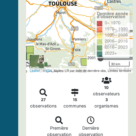
Dernière année
d'observation
0– 1970
1970– 1990
1990– 2006
2006– 2016
2016– 2023
2023+
2001
30 km
Nombre d'observ
Leaflet
| ©
IGN
, Mailles LR par date de dernière obs, Limites territoire
10
observateurs
27
15
3
observations
communes
organismes
Première
Dernière
observation
observation