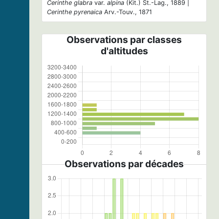
Cerinthe glabra
var.
alpina
(Kit.) St.-Lag., 1889 |
Cerinthe pyrenaica
Arv.-Touv., 1871
Observations par classes
d'altitudes
Observations par décades