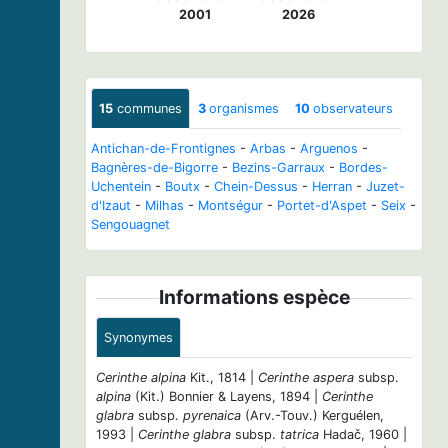
2001
2026
15
communes
3
organismes
10
observateurs
Antichan-de-Frontignes
-
Arbas
-
Arguenos
-
Bagnères-de-Bigorre
-
Bezins-Garraux
-
Bordes-
Uchentein
-
Boutx
-
Chein-Dessus
-
Herran
-
Juzet-
d'Izaut
-
Milhas
-
Montségur
-
Portet-d'Aspet
-
Seix
-
Sengouagnet
Informations espèce
Synonymes
Cerinthe alpina
Kit., 1814 |
Cerinthe aspera
subsp.
alpina
(Kit.) Bonnier & Layens, 1894 |
Cerinthe
glabra
subsp.
pyrenaica
(Arv.-Touv.) Kerguélen,
1993 |
Cerinthe glabra
subsp.
tatrica
Hadač, 1960 |