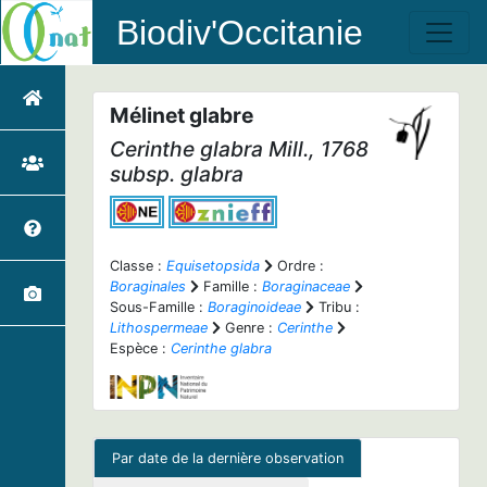
Biodiv'Occitanie
Mélinet glabre
Cerinthe glabra
Mill., 1768
subsp.
glabra
Classe :
Equisetopsida
Ordre :
Boraginales
Famille :
Boraginaceae
Sous-Famille :
Boraginoideae
Tribu :
Lithospermeae
Genre :
Cerinthe
Espèce :
Cerinthe glabra
Par date de la dernière observation