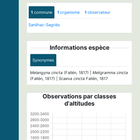
1
commune
1
organisme
1
observateur
Sanilhac-Sagriès
Informations espèce
Synonymes
Melangyna cincta
(Fallén, 1817) |
Meligramma cincta
(Fallén, 1817) |
Scaeva cincta
Fallén, 1817
Observations par classes
d'altitudes