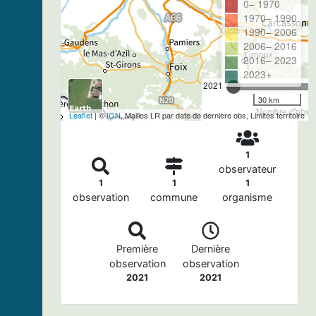
0– 1970
1970– 1990
1990– 2006
2006– 2016
2016– 2023
2023+
2021
30 km
Nombre d'observ
Leaflet
| ©
IGN
, Mailles LR par date de dernière obs, Limites territoire
1
observateur
1
1
1
observation
commune
organisme
Première
Dernière
observation
observation
2021
2021