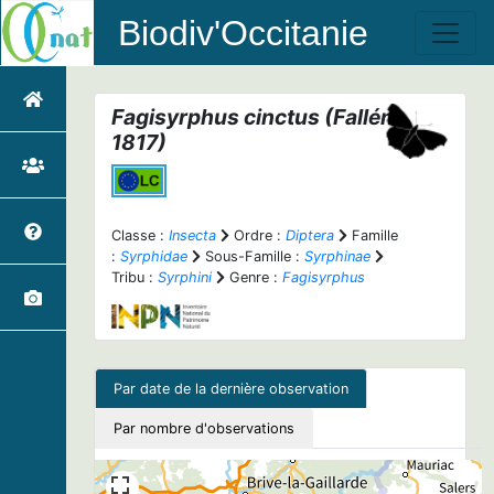
Biodiv'Occitanie
Fagisyrphus cinctus
(Fallén,
1817)
Classe :
Insecta
Ordre :
Diptera
Famille
:
Syrphidae
Sous-Famille :
Syrphinae
Tribu :
Syrphini
Genre :
Fagisyrphus
Par date de la dernière observation
Par nombre d'observations