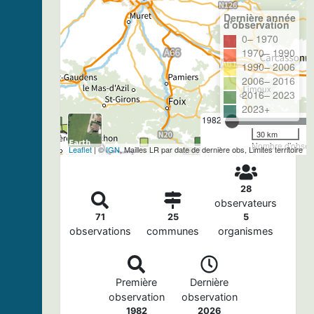
Dernière année
d'observation
0– 1970
1970– 1990
1990– 2006
2006– 2016
2016– 2023
2023+
1982
30 km
Nombre d'observ
Leaflet
| ©
IGN
, Mailles LR par date de dernière obs, Limites territoire
28
observateurs
71
25
5
observations
communes
organismes
Première
Dernière
observation
observation
1982
2026