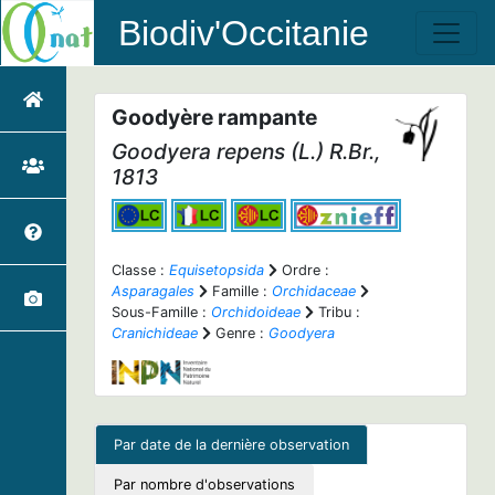
Biodiv'Occitanie
Goodyère rampante
Goodyera repens
(L.) R.Br.,
1813
Classe :
Equisetopsida
Ordre :
Asparagales
Famille :
Orchidaceae
Sous-Famille :
Orchidoideae
Tribu :
Cranichideae
Genre :
Goodyera
Par date de la dernière observation
Par nombre d'observations