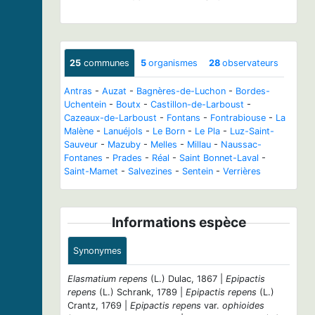
25
communes
5
organismes
28
observateurs
Antras
-
Auzat
-
Bagnères-de-Luchon
-
Bordes-
Uchentein
-
Boutx
-
Castillon-de-Larboust
-
Cazeaux-de-Larboust
-
Fontans
-
Fontrabiouse
-
La
Malène
-
Lanuéjols
-
Le Born
-
Le Pla
-
Luz-Saint-
Sauveur
-
Mazuby
-
Melles
-
Millau
-
Naussac-
Fontanes
-
Prades
-
Réal
-
Saint Bonnet-Laval
-
Saint-Mamet
-
Salvezines
-
Sentein
-
Verrières
Informations espèce
Synonymes
Elasmatium repens
(L.) Dulac, 1867 |
Epipactis
repens
(L.) Schrank, 1789 |
Epipactis repens
(L.)
Crantz, 1769 |
Epipactis repens
var.
ophioides