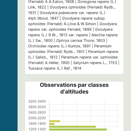
(Fernald) A.A.Eaton, 1908 |
Gonogona repens
(L.)
Link, 1822 |
Goodyera ophioides
(Fernald) Rydb.,
1931 |
Goodyera pubescens
var.
repens
(L.)
Alph.Wood, 1847 |
Goodyera repens
subsp.
ophioides
(Fernald) Á.Löve & W.Simon |
Goodyera
repens
var.
ophioides
Fernald, 1899 |
Goodyera
repens
(L.) R.Br., 1813 var.
repens
|
Neottia repens
(L.) Sw., 1800 |
Ophrys cernua
Thore, 1803 |
Orchiodes repens
(L.) Kuntze, 1891 |
Peramium
ophioides
(Fernald) Rydb., 1901 |
Peramium repens
(L.) Salisb., 1812 |
Peramium repens
var.
ophioides
(Fernald) A.Heller, 1900 |
Satyrium repens
L., 1753 |
Tussaca repens
(L.) Raf., 1814
Observations par classes
d'altitudes