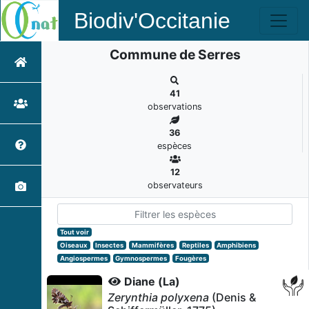
Biodiv'Occitanie
Commune de Serres
41
observations
36
espèces
12
observateurs
Tout voir
Oiseaux
Insectes
Mammifères
Reptiles
Amphibiens
Angiospermes
Gymnospermes
Fougères
Diane (La)
Zerynthia polyxena
(Denis &