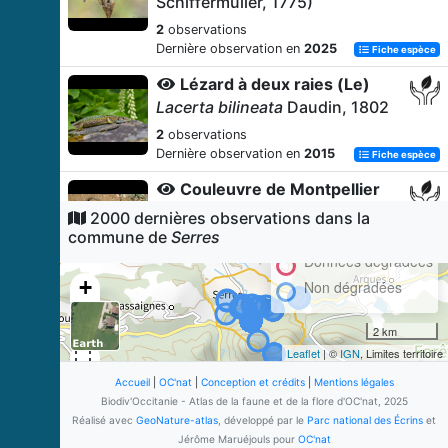
Schiffermüller, 1775)
2
observations
Dernière observation en
2025
Fiche espèce
Lézard à deux raies (Le)
Lacerta bilineata
Daudin, 1802
2
observations
Dernière observation en
2015
Fiche espèce
Couleuvre de Montpellier
(La)
2000 dernières observations dans la
Malpolon monspessulanus
commune de
Serres
(Hermann, 1804)
Données dégradées
2
observations
+
Non dégradées
Dernière observation en
2017
Fiche espèce
−
Couleuvre vipérine (La)
2 km
Natrix maura
(Linnaeus, 1758)
Leaflet
| ©
IGN
, Limites territoire
2
observations
Accueil
|
OC'nat
|
Conception et crédits
|
Mentions légales
Dernière observation en
1967
Biodiv'Occitanie - Atlas de la faune et de la flore d'OC'nat, 2025
Fiche espèce
Réalisé avec
GeoNature-atlas
, développé par le
Parc national des Écrins
et
Luzerne hybride
Jérôme Maruéjouls pour
OC'nat